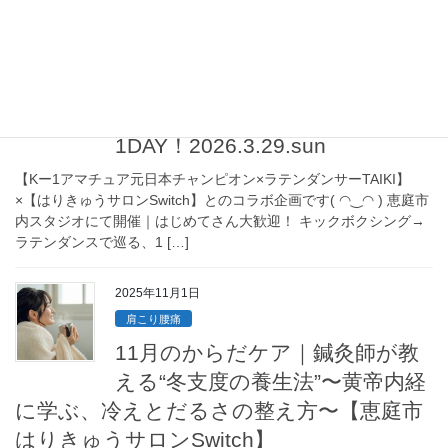
[…]
2026年3月4日
ダイエット
はじめての！殴って蹴って踊る
1DAY！2026.3.29.sun
【Kー1アマチュア元日本チャンピオン×ラテンダンサーTAIKI】
×【はりきゅうサロンSwitch】とのコラボ企画です( ◠‿◠ ) 恵庭市
内スタジオにて開催｜はじめてさん大歓迎！ キックボクシング→
ラテンダンスで巡る、1 […]
2025年11月1日
肩こり腰痛
11月のからだケア｜鍼灸師が教
える“冬支度の養生法”〜黄帝内経
に学ぶ、冷えとだるさの整え方〜【恵庭市
はりきゅうサロンSwitch】