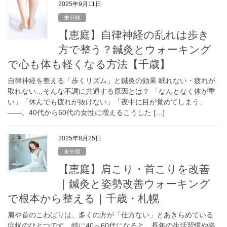
2025年9月11日
未分類
【恵庭】自律神経の乱れは歩き
方で整う？鍼灸とウォーキング
で心も体も軽くなる方法【千歳】
自律神経を整える「歩くリズム」と鍼灸の効果 眠れない・疲れが
取れない…そんな不調に共通する原因とは？ 「なんとなく体が重
い」「休んでも疲れが抜けない」「夜中に目が覚めてしまう」
――。40代から60代の女性に増えるこうした […]
2025年8月25日
未分類
【恵庭】肩こり・首こりを改善
｜鍼灸と姿勢改善ウォーキング
で根本から整える｜千歳・札幌
肩や首のこわばりは、多くの方が「仕方ない」とあきらめている
症状のひとつです。特に40～60代になると、長年の生活習慣や姿