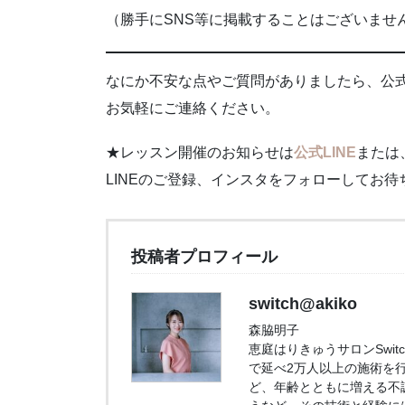
（勝手にSNS等に掲載することはございませ
なにか不安な点やご質問がありましたら、公式l
お気軽にご連絡ください。
★レッスン開催のお知らせは
公式LINE
または
LINEのご登録、インスタをフォローしてお待
投稿者プロフィール
switch@akiko
森脇明子
恵庭はりきゅうサロンSwi
で延べ2万人以上の施術を
ど、年齢とともに増える不