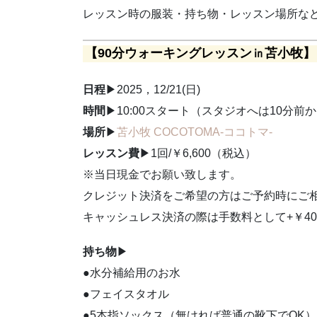
レッスン時の服装・持ち物・レッスン場所な
【90分ウォーキングレッスン㏌苫小牧】
日程
▶2025，12/21(日)
時間
▶10:00スタート（スタジオへは10分前
場所
▶
苫小牧 COCOTOMA-ココトマ‐
レッスン費
▶1回/￥6,600（税込）
※当日現金でお願い致します。
クレジット決済をご希望の方はご予約時にご
キャッシュレス決済の際は手数料として+￥4
持ち物
▶
●水分補給用のお水
●フェイスタオル
●5本指ソックス（無ければ普通の靴下でOK）