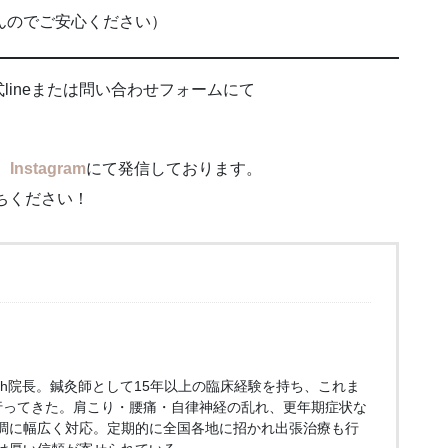
んのでご安心ください）
ineまたは問い合わせフォームにて
、
Instagram
にて発信しております。
ちください！
tch院長。鍼灸師として15年以上の臨床経験を持ち、これま
行ってきた。肩こり・腰痛・自律神経の乱れ、更年期症状な
調に幅広く対応。定期的に全国各地に招かれ出張治療も行