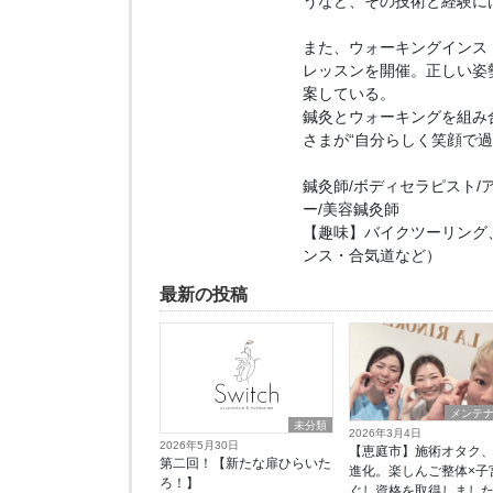
うなど、その技術と経験に
また、ウォーキングインス
レッスンを開催。正しい姿
案している。
鍼灸とウォーキングを組み
さまが“自分らしく笑顔で
鍼灸師/ボディセラピスト/
ー/美容鍼灸師
【趣味】バイクツーリング
ンス・合気道など）
最新の投稿
メンテ
未分類
2026年3月4日
2026年5月30日
【恵庭市】施術オタク
第二回！【新たな扉ひらいた
進化。楽しんご整体×子
ろ！】
ぐし資格を取得しまし