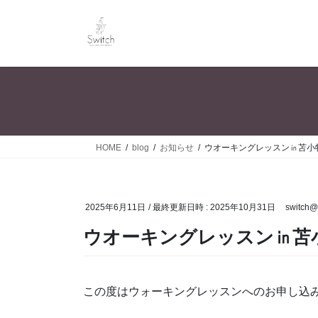
コ
ナ
ン
ビ
テ
ゲ
ン
ー
ツ
シ
へ
ョ
ス
ン
キ
に
ッ
移
HOME
blog
お知らせ
ウオーキングレッスン㏌苫小
プ
動
2025年6月11日
/ 最終更新日時 :
2025年10月31日
switch@
ウオーキングレッスン㏌苫
この度はウォーキングレッスンへのお申し込