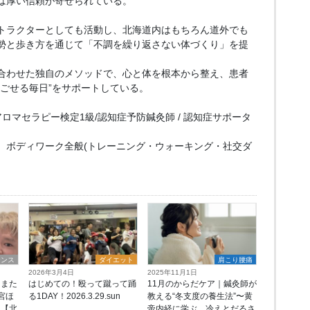
は厚い信頼が寄せられている。
トラクターとしても活動し、北海道内はもちろん道外でも
勢と歩き方を通じて「不調を繰り返さない体づくり」を提
合わせた独自のメソッドで、心と体を根本から整え、患者
過ごせる毎日”をサポートしている。
アロマセラピー検定1級/認知症予防鍼灸師 / 認知症サポータ
、ボディワーク全般(トレーニング・ウォーキング・社交ダ
ナンス
ダイエット
肩こり腰痛
2026年3月4日
2025年11月1日
、また
はじめての！殴って蹴って踊
11月のからだケア｜鍼灸師が
宮ほ
る1DAY！2026.3.29.sun
教える“冬支度の養生法”〜黄
た【北
帝内経に学ぶ、冷えとだるさ